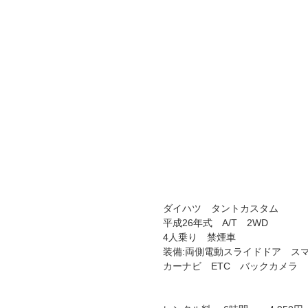
ダイハツ タントカスタム
平成26年式 A/T 2WD
4人乗り 禁煙車
装備:両側電動スライドドア ス
カーナビ ETC バックカメラ