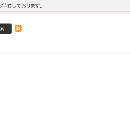
待ちしております。
索
RSS(別ウィンドウで開きます